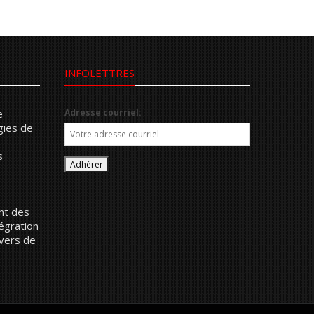
INFOLETTRES
e
Adresse courriel:
gies de
s
ent des
tégration
vers de