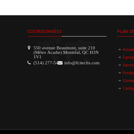
COORDONNÉES
PLAN D
550 avenue Beaumont, suite 210
Accuei
(Métro Acadie) Montréal, QC H3N
1V1
À pro
(514) 277-5454
info@fcitechs.com
Servi
Produi
Clove
Conta